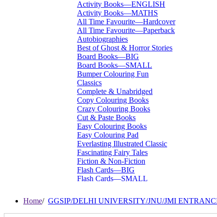
Activity Books—ENGLISH
Activity Books—MATHS
All Time Favourite—Hardcover
All Time Favourite—Paperback
Autobiographies
Best of Ghost & Horror Stories
Board Books—BIG
Board Books—SMALL
Bumper Colouring Fun
Classics
Complete & Unabridged
Copy Colouring Books
Crazy Colouring Books
Cut & Paste Books
Easy Colouring Books
Easy Colouring Pad
Everlasting Illustrated Classic
Fascinating Fairy Tales
Fiction & Non-Fiction
Flash Cards—BIG
Flash Cards—SMALL
I Want To Be...
Immortal Illustrated Classic
Home
/
GGSIP/DELHI UNIVERSITY/JNU/JMI ENTRAN
International Bestsellers
Kitty Series