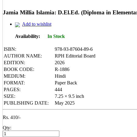
Mental Maths
My First 200 Words
Jamia Millia Islamia: D.El.Ed. (Diploma in Elemen
Nursery Books
Pencil Shading Books
Add to wishlist
Primary Books
Selected Short Stories
Sherlock Holmes
Availability:
In Stock
Table Books
Tales from GRAND PA/MA
ISBN:
978-93-87604-89-6
Tales From Panchtantra
AUTHOR NAME:
RPH Editorial Board
World Famous Short Stories
EDITION:
2026
Writing Books
Yipiii Crayon Colouring
BOOK CODE:
R-1886
MEDIUM:
Hindi
FORMAT:
Paper Back
PAGES:
444
SIZE:
7.25 × 9.5 inch
PUBLISHING DATE:
May 2025
Rs. 410/-
Qty: