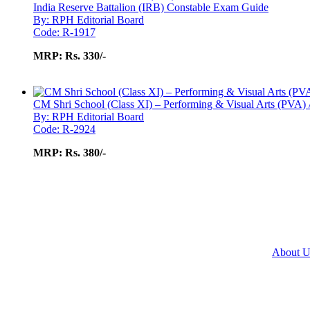
India Reserve Battalion (IRB) Constable Exam Guide
By: RPH Editorial Board
Code: R-1917
MRP:
Rs. 330/-
CM Shri School (Class XI) – Performing & Visual Arts (PVA) 
By: RPH Editorial Board
Code: R-2924
MRP:
Rs. 380/-
About U