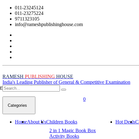
011-23245124
011-23275224
9711323105
info@rameshpublishinghouse.com
RAMESH
PUBLISHING
HOUSE
India's Leading Publisher of General & Competitive Examination
Empty Cart
0
Categories
Home
About Us
Children Books
Hot Deals
C
2 in 1 Magic Book Box
Activity Books