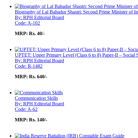
Biography of Lal Bahadur Shastri: Second Prime Minister of In
By: RPH Editorial Board
Code: A-102
MRP:
Rs. 40/-
UPTET: Upper Primary Level (Class 6 to 8) Paper-II – Social
By: RPH Editorial Board
Code: R-1482
MRP:
Rs. 640/-
Communication Skills
By: RPH Editorial Board
Code: A-62
MRP:
Rs. 140/-