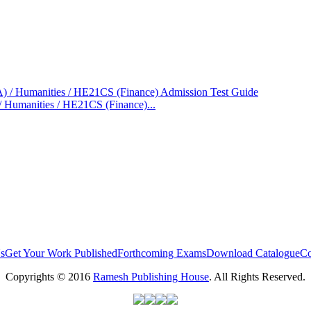
/ Humanities / HE21CS (Finance)...
s
Get Your Work Published
Forthcoming Exams
Download Catalogue
Co
Copyrights © 2016
Ramesh Publishing House
. All Rights Reserved.